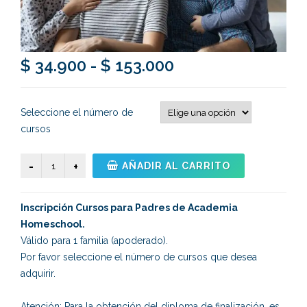
Rango
$
34.900
-
$
153.000
de
Seleccione el número de
precios:
cursos
desde
Inscripción
AÑADIR AL CARRITO
$ 34.900
Cursos
de
hasta
Inscripción Cursos para Padres de Academia
Academia
Homeschool.
Homeschool
$ 153.000
Válido para 1 familia (apoderado).
2025
Por favor seleccione el número de cursos que desea
cantidad
adquirir.
Atención: Para la obtención del diploma de finalización, es